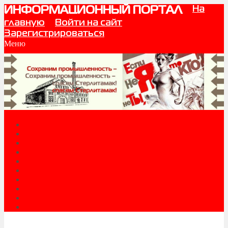
На
ИНФОРМАЦИОННЫЙ ПОРТАЛ
главную
Войти на сайт
Зарегистрироваться
Меню
Новости
История города
Промышленный Стерлитамак
Читальный зал
Форум
Фотоальбом
О нас
Видео
Стерлитамаку 250
Объявления