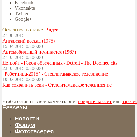
Facebook
Vkontakte
Twitter
Google+
Остальное по теме:
Видео
27.08.2015
Ангарский каскад (1975)
15.04.2015 03:00:00
Автомобильный начинается (1967)
27.03.2015 03:00:00
Детройт - Город обреченных / Detroit - The Doomed city
23.03.2015 03:00:00
"Работница-2015" - Стерлитамакское телевидение
19.03.2015 03:00:00
Как сохранить реки - Стерлитамакское телевидение
Чтобы оставить свой комментарий,
войдите на сайт
или
зареги
Разделы
Новости
Форум
Фотогалерея